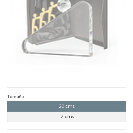
Tamaño
20 cms
17 cms