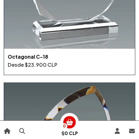
Octagonal C-18
Desde
$23.900 CLP
0
$0 CLP