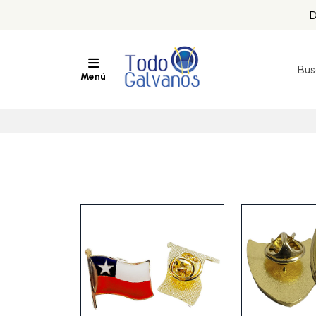
D
Menú