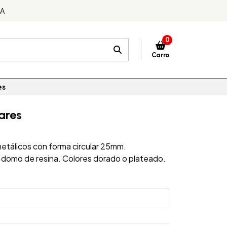
DA
0
Carro
es
lares
etálicos con forma circular 25mm.
on domo de resina. Colores dorado o plateado.