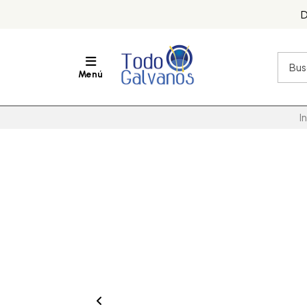
D
Menú
I