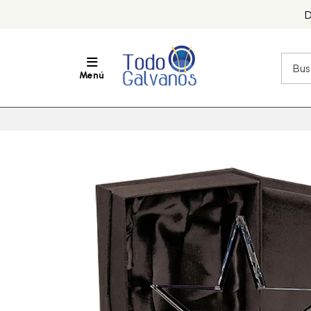
D
Menú