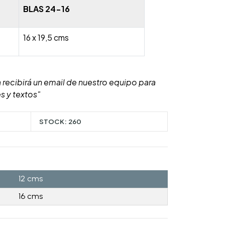
BLAS 24-16
16 x 19,5 cms
 recibirá un email de nuestro equipo para
s y textos"
STOCK:
260
12 cms
16 cms