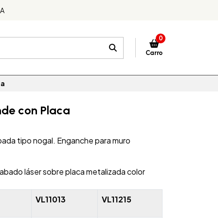
DA
0
Carro
ca
nde con Placa
da tipo nogal. Enganche para muro
rabado láser sobre placa metalizada color
VL11013
VL11215