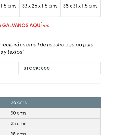
 1,5 cms
33 x 26 x 1,5 cms
38 x 31 x 1,5 cms
A GALVANOS AQUÍ
<<
 recibirá un email de nuestro equipo para
s y textos"
STOCK:
800
26 cms
30 cms
33 cms
38 cms