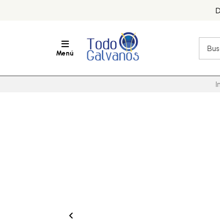
D
Menú
I