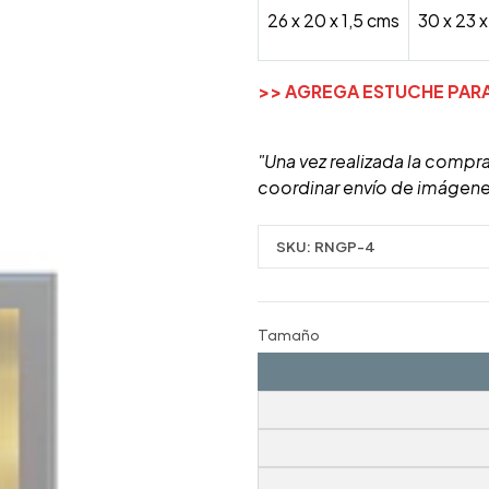
26 x 20 x 1,5 cms
30 x 23 x
>>
AGREGA ESTUCHE PAR
"Una vez realizada la compra
coordinar envío de imágene
SKU:
RNGP-4
Tamaño