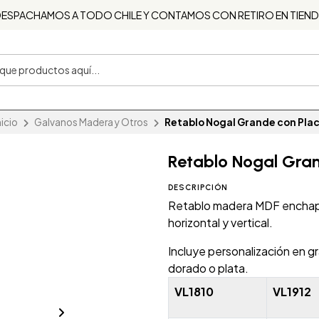
ESPACHAMOS A TODO CHILE Y CONTAMOS CON RETIRO EN TIEN
nicio
Galvanos Madera y Otros
Retablo Nogal Grande con Pla
Retablo Nogal Gra
DESCRIPCIÓN
Retablo madera MDF enchapa
horizontal y vertical.
Incluye personalización en g
dorado o plata.
VL1810
VL1912