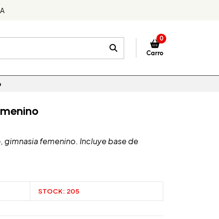
DA
0
Carro
o
emenino
o, gimnasia femenino. Incluye base de
STOCK:
205