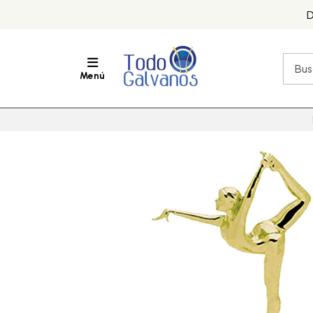
D
Menú