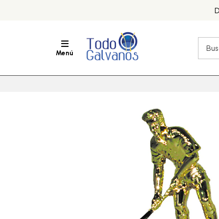
D
Menú