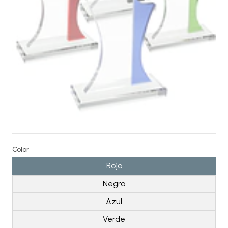
Color
Rojo
Negro
Azul
Verde